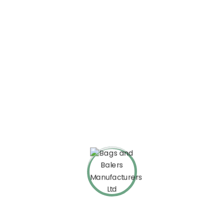
Nam libero tempore, cum soluta nobis est eligendi optio
cumque nihil impedit quo minus id quod maxime placeat facere
possimus, omnis voluptas assumenda est, omnis dolor
repellendus. Temporibus autem quibusdam et aut officiis
debitis aut rerum necessitatibus saepe eveniet ut et voluptates
repudiandae sint et molestiae non recusandae. Itaque earum
rerum hic tenetur a sapiente delectus, ut aut reiciendis
voluptatibus maiores alias consequatur aut perferendis
doloribus asperiores repellat.
Nemo enim ipsam voluptatem quia voluptas sit aspernatur aut
odit aut fugit, sed quia consequuntur magni dolores eos qui
ratione voluptatem sequi nesciunt. Neque porro quisquam est,
qui dolorem ipsum quia dolor sit amet, consectetur, adipisci
velit, sed quia non numquam eius modi tempora incidunt ut
labore et dolore magnam aliquam quaerat voluptatem. Ut enim
ad minima veniam, quis nostrum exercitationem ullam corporis
suscipit laboriosam, nisi ut aliquid ex ea commodi consequatur.